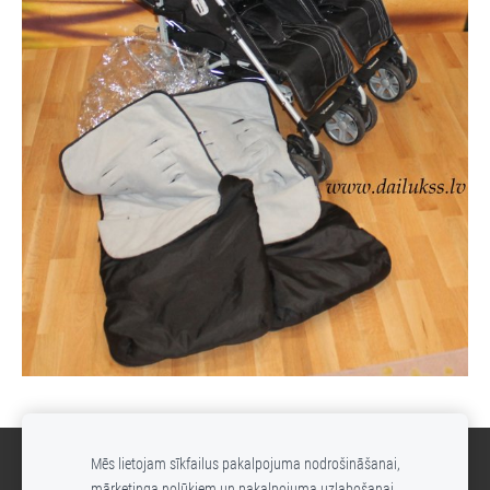
Mēs lietojam sīkfailus pakalpojuma nodrošināšanai,
Sīkdatnes
mārketinga nolūkiem un pakalpojuma uzlabošanai.