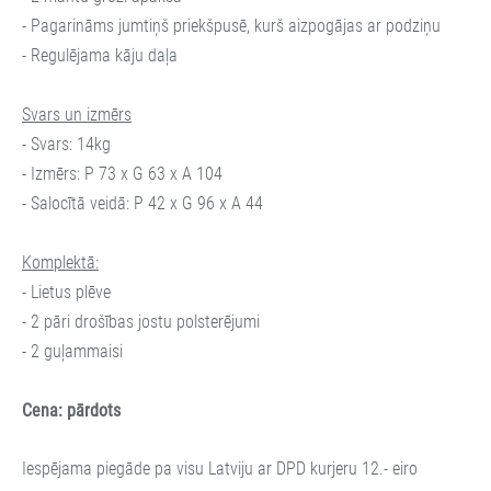
- Pagarināms jumtiņš priekšpusē, kurš aizpogājas ar podziņu
- Regulējama kāju daļa
Svars un izmērs
- Svars: 14kg
- Izmērs: P 73 x G 63 x A 104
- Salocītā veidā: P 42 x G 96 x A 44
Komplektā:
- Lietus plēve
- 2 pāri drošības jostu polsterējumi
- 2 guļammaisi
Cena: pārdots
Iespējama piegāde pa visu Latviju ar DPD kurjeru 12.- eiro