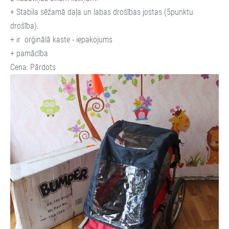
+ Stabila sēžamā daļa un labas drošības jostas (5punktu
drošība).
+ ir orģinālā kaste - iepakojums
+ pamācība
Cena: Pārdots