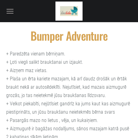
Bumper Adventure
+ Paredzēta vienam bērniņam.
+ Ļoti viegli salikt braukšanai un izjaukt.
+ Aizņem maz vietas.
+ Plaša un ērta kariete mazajam, kā arī daudz drošāk un ērtāk
braukt nekā ar autosēdeklīti. Nejutīsiet, kad mazais aizmugurē
grozās, jo tas neietekmē jūsu braukšanas līdzsvaru.
+ Velkot piekabīti, nejūtīsiet gandrīz ka jums kaut kas aizmugurē
piestiprināts, un jūsu braukšanu neietekmēs bērna svars
+ Pasargās mazo no lietus , vēja, un kukaiņiem.
+ Aizmugurē ir bagāžas nodalījums, sānos mazajam katrā pusē
2 kabatiņas sīkām lietiņām.