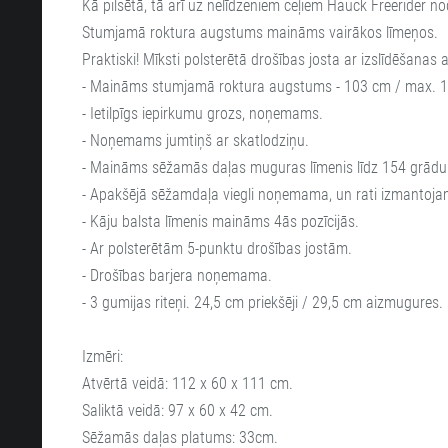
Kā pilsētā, tā arī uz nelīdzeniem ceļiem Hauck Freerider nod
Stumjamā roktura augstums maināms vairākos līmeņos.
Praktiski! Mīksti polsterētā drošības josta ar izslīdēšana
- Maināms stumjamā roktura augstums - 103 cm / max. 
- Ietilpīgs iepirkumu grozs, noņemams.
- Noņemams jumtiņš ar skatlodziņu.
- Maināms sēžamās daļas muguras līmenis līdz 154 grādu
- Apakšējā sēžamdaļa viegli noņemama, un rati izmantojam
- Kāju balsta līmenis maināms 4ās pozīcijās.
- Ar polsterētām 5-punktu drošības jostām.
- Drošības barjera noņemama.
- 3 gumijas riteņi. 24,5 cm priekšēji / 29,5 cm aizmugures.
Izmēri:
Atvērtā veidā: 112 x 60 x 111 cm.
Saliktā veidā: 97 x 60 x 42 cm.
Sēžamās daļas platums: 33cm.