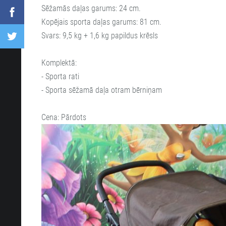
Sēžamās daļas garums: 24 cm.
Kopējais sporta daļas garums: 81 cm.
Svars: 9,5 kg + 1,6 kg papildus krēsls
Komplektā:
- Sporta rati
- Sporta sēžamā daļa otram bērniņam
Cena: Pārdots