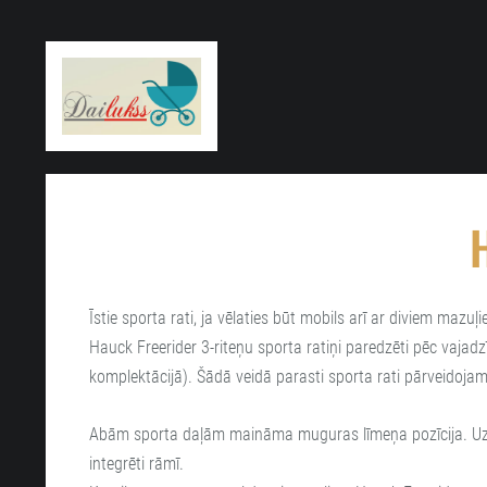
H
Īstie sporta rati, ja vēlaties būt mobils arī ar diviem mazuļ
Hauck Freerider 3-riteņu sporta ratiņi paredzēti pēc vajad
komplektācijā). Šādā veidā parasti sporta rati pārveidojam
Abām sporta daļām maināma muguras līmeņa pozīcija. Uz sp
integrēti rāmī.