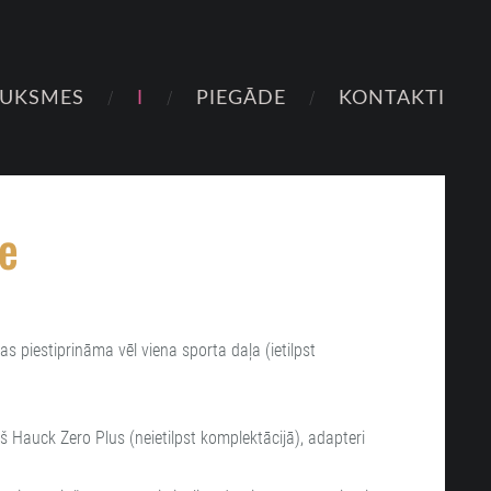
AUKSMES
I
PIEGĀDE
KONTAKTI
ve
s piestiprināma vēl viena sporta daļa (ietilpst
Hauck Zero Plus (neietilpst komplektācijā), adapteri