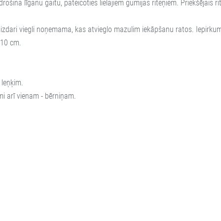
rošina līganu gaitu, pateicoties lielajiem gumijas riteņiem. Priekšējais r
s aizdari viegli noņemama, kas atvieglo mazulim iekāpšanu ratos. Iepirk
110 cm.
 leņķim.
i arī vienam - bērniņam.