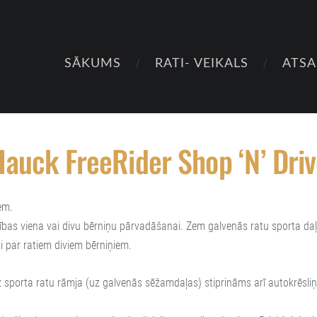
SĀKUMS
RATI- VEIKALS
ATS
auck FreeRider Shop ‘N’ Dri
iem.
zības viena vai divu bērniņu pārvadāšanai. Zem galvenās ratu sporta daļa
i par ratiem diviem bērniņiem.
orta ratu rāmja (uz galvenās sēžamdaļas) stiprināms arī autokrēsliņš 