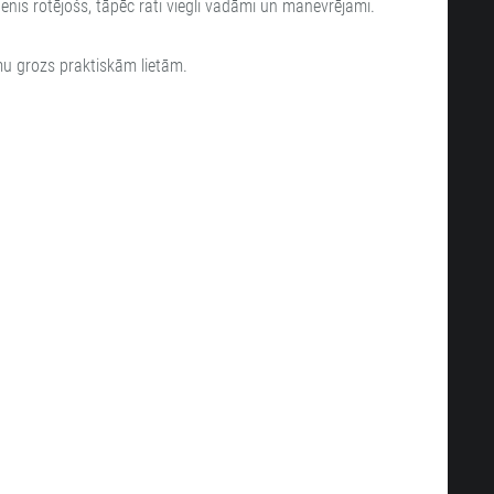
itenis rotējošs, tāpēc rati viegli vadāmi un manevrējami.
umu grozs praktiskām lietām.