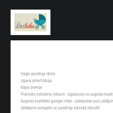
Viegls alumīnija rāmis
Līgana amortizācija
Kājas bremze
Praktisks nolokāms rokturis - izgatavots no augstas kvalit
Augstas kvalitātes gumijas riteņi - pateicoties putu pildī
Saliekams kompakti un pastāvīgi stāvošā stāvoklī.