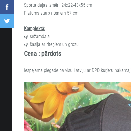
Sporta daļas izmēri: 24х22-43х55 cm

Platums starp riteņiem 57 cm
Komplektā:
🌿
sēžamdaļa
🌿
šasija ar riteņiem un grozu
Cena :
pārdots
Iespēja
ma piegāde pa visu Latviju ar DPD kurjeru nākamajā