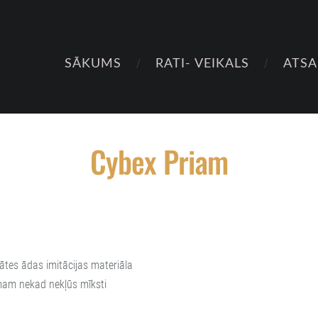
SĀKUMS
RATI- VEIKALS
ATS
Cybex Priam
ātes ādas imitācijas materiāla
jumam nekad nekļūs mīksti