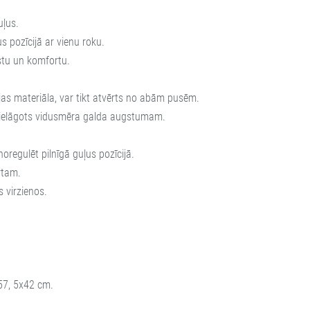
uļus.
s pozīcijā ar vienu roku.
stu un komfortu.
jas materiāla, var tikt atvērts no abām pusēm.
pielāgots vidusmēra galda augstumam.
oregulēt pilnīgā guļus pozīcijā.
rtam.
 virzienos.
57, 5x42 cm.
