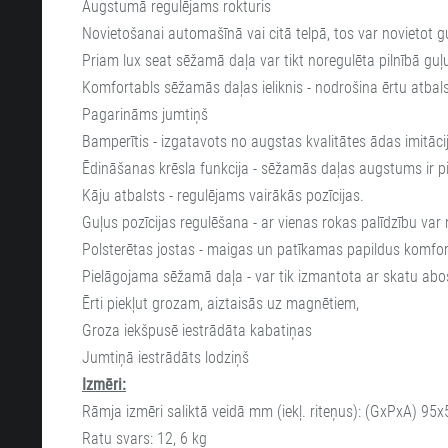
Augstumā regulējams rokturis
Novietošanai automašīnā vai citā telpā, tos var novietot g
Priam lux seat sēžamā daļa var tikt noregulēta pilnībā guļu
Komfortabls sēžamās daļas ieliknis - nodrošina ērtu atbal
Pagarināms jumtiņš
Bamperītis - izgatavots no augstas kvalitātes ādas imitāci
Ēdināšanas krēsla funkcija - sēžamās daļas augstums ir 
Kāju atbalsts - regulējams vairākās pozīcijas.
Guļus pozīcijas regulēšana - ar vienas rokas palīdzību var n
Polsterētas jostas - maigas un patīkamas papildus komfo
Pielāgojama sēžamā daļa - var tik izmantota ar skatu abos
Ērti piekļut grozam, aiztaisās uz magnētiem, 
Groza iekšpusē iestrādāta kabatiņas
Jumtiņā iestrādāts lodziņš
Izmēri:
Rāmja izmēri saliktā veidā mm (iekļ. riteņus): (GxPxA) 95x
Ratu svars: 12, 6 kg
