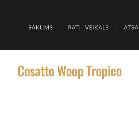
SĀKUMS
RATI- VEIKALS
ATS
Cosatto Woop Tropico