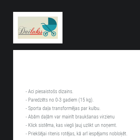
- Aci piesaistošs dizains.
- Paredzēts no 0-3 gadiem (15 kg).
- Sporta daļa transformējas par kulbu.
- Abām daļām var mainīt braukšanas virzienu
- Klick sistēma, kas viegli ļauj uzlikt un noņemt.
- Priekšējai ritenis rotējas, kā arī iespējams nobloķēt.