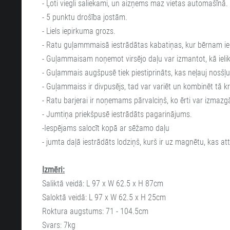
- Ļoti viegli saliekami, un aizņems maz vietas automašīnā.
- 5 punktu drošība jostām.
- Liels iepirkuma grozs.
- Ratu guļammmaisā iestrādātas kabatiņas, kur bērnam ielikt
- Guļammaisam noņemot virsējo daļu var izmantot, kā ieliknī
- Guļammais augšpusē tiek piestiprināts, kas neļauj nosšļu
- Guļammaiss ir divpusējs, tad var variēt un kombinēt tā k
- Ratu barjerai ir noņemams pārvalciņš, ko ērti var izmazg
- Jumtiņa priekšpusē iestrādāts pagarinājums.
-Iespējams salocīt kopā ar sēžamo daļu
- jumta daļā iestrādāts lodziņš, kurš ir uz magnētu, kas 
Izmēri:
Saliktā veidā: L 97 x W 62.5 x H 87cm
Saloktā veidā: L 97 x W 62.5 x H 25cm
Roktura augstums: 71 - 104.5cm
Svars: 7kg