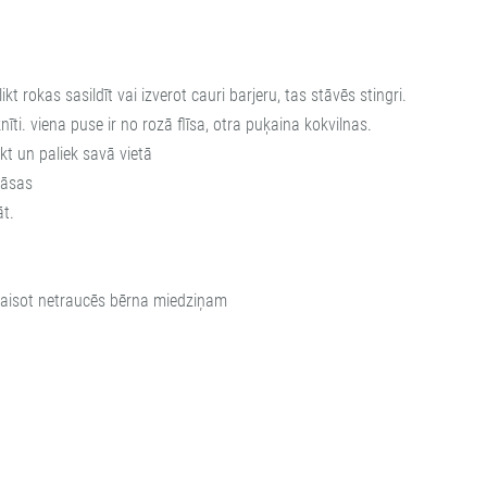
 rokas sasildīt vai izverot cauri barjeru, tas stāvēs stingri.
ti. viena puse ir no rozā flīsa, otra puķaina kokvilnas.
kt un paliek savā vietā
rāsas
āt.
attaisot netraucēs bērna miedziņam