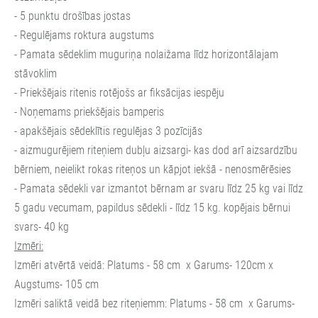
- 5 punktu drošības jostas
- Regulējams roktura augstums
- Pamata sēdeklim muguriņa nolaižama līdz horizontālajam
stāvoklim
- Priekšējais ritenis rotējošs ar fiksācijas iespēju
- Noņemams priekšējais bamperis
- apakšējais sēdeklītis regulējas 3 pozīcijās
- aizmugurējiem riteņiem dubļu aizsargi- kas dod arī aizsardzību
bērniem, neielikt rokas riteņos un kāpjot iekšā - nenosmērēsies
- Pamata sēdekli var izmantot bērnam ar svaru līdz 25 kg vai līdz
5 gadu vecumam, papildus sēdekli - līdz 15 kg. kopējais bērnui
svars- 40 kg
Izmēri:
Izmēri atvērtā veidā: Platums - 58 cm x Garums- 120cm x
Augstums- 105 cm
Izmēri saliktā veidā bez riteņiemm: Platums - 58 cm x Garums-