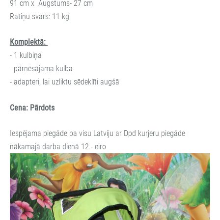
91 cm x Augstums- 27 cm
Ratiņu svars: 11 kg
Komplektā:
- 1 kulbiņa
- pārnēsājama kulba
- adapteri, lai uzliktu sēdeklīti augšā
Cena: Pārdots
Iespējama piegāde pa visu Latviju ar Dpd kurjeru piegāde
nākamajā darba dienā 12.- eiro