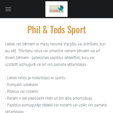
Phil & Teds Sport
Lieliski rati bērniem ar mazu vecuma starpību vai dvīnīšiem, kuri
jau sēž. Trīsriteņu ratus var izmantot vienam bērniem vai arī
diviem bērniem - pateicoties papildus sēdeklītim, kuru var
uzstādīt aizmugurē vai arī virs pamata sēžamdaļas.
- Lieliski ratiņi, ja nodarbojas ar sportu.
- Kompakti saliekami
- Riteņus var noņemt
- Ratiem ir lieli piepūšami riteņi un ļoti laba amortizācija.
- Papildus aizmugurējo sēdekli var noņemt vai uzlikt virs pamata
sēžamdaļas