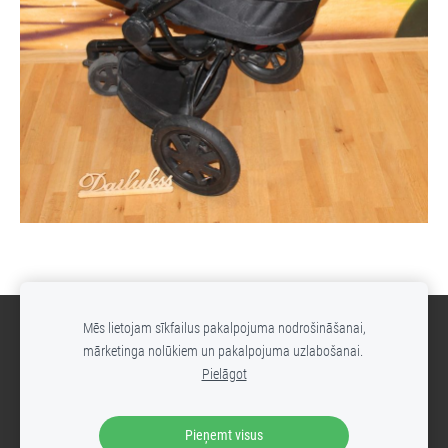
Mēs lietojam sīkfailus pakalpojuma nodrošināšanai,
Sīkdatnes
mārketinga nolūkiem un pakalpojuma uzlabošanai.
Pielāgot
- rezervētiVeidots ar
Mozello
- ērtāko interneta veikalu izstrādes
rīku.
Pieņemt visus