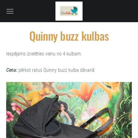
Quinny buzz kulbas
Iespējams izvelēties vienu no 4 kulbam.
Cena:
pērkot ratus Quinny buzz kulba dāvanā