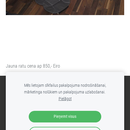
Jauna ratu cena ap 850,- Eiro
Mēs lietojam sīkfailus pakalpojuma nodrošināšanai,
Sīkdatnes
mārketinga nolūkiem un pakalpojuma uzlabošanai.
Pielāgot
- rezervētiVeidots ar
Mozello
- ērtāko interneta veikalu izstrādes
rīku.
Pieņemt visus