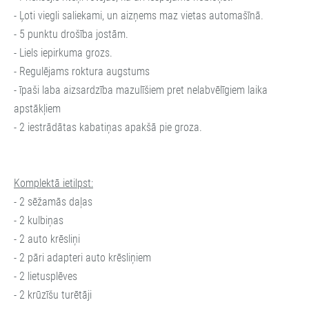
- Ļoti viegli saliekami, un aizņems maz vietas automašīnā.
- 5 punktu drošība jostām.
- Liels iepirkuma grozs.
- Regulējams roktura augstums
- īpaši laba aizsardzība mazulīšiem pret nelabvēlīgiem laika
apstākļiem
- 2 iestrādātas kabatiņas apakšā pie groza.
Komplektā ietilpst:
- 2 sēžamās daļas
- 2 kulbiņas
- 2 auto krēsliņi
- 2 pāri adapteri auto krēsliņiem
- 2 lietusplēves
- 2 krūzīšu turētāji