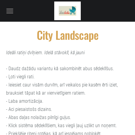
City Landscape
Ideāli ratiņi dvīņiem. Idelā stāvoklī, kā jauni
- Daudz dažādu variantu kā sakombinēt abus sēdeklīšus.
- Ļoti viegli rati.
- Ieiesiet caur visām durvīm, arī veikalos pie kasēm ērti iziet,
brauksiet tāpat kā ar vienvietīgiem ratiem.
- Laba amortizācija.
- Aci piesaistošs dizains.
- Abas daļas nolaižas pilnīgi guļus.
- Klick sistēma sēdeklīšiem, kas viegli ļauj uzlikt un noņemt.
- Priekšējie riteņi rotējas, kā arī iespējams nobloķēt.