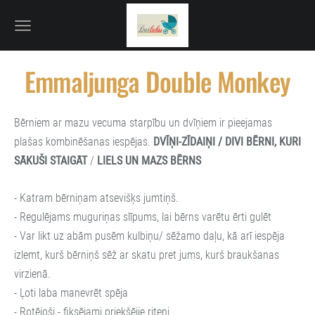
Emmaljunga Double Monkey
Bērniem ar mazu vecuma starpību un dvīņiem ir pieejamas
plašas kombinēšanas iespējas.
DVĪŅI-ZĪDAIŅI
/ DIVI BĒRNI, KURI
SĀKUŠI STAIGĀT
/
LIELS UN MAZS BĒRNS
- Katram bērniņam atsevišķs jumtiņš.
- Regulējams muguriņas slīpums, lai bērns varētu ērti gulēt
- Var likt uz abām pusēm kulbiņu/ sēžamo daļu, kā arī iespēja
izlemt, kurš bērniņš sēž ar skatu pret jums, kurš braukšanas
virzienā.
- Ļoti laba manevrēt spēja
- Rotējoši - fiksējami priekšējie riteņi