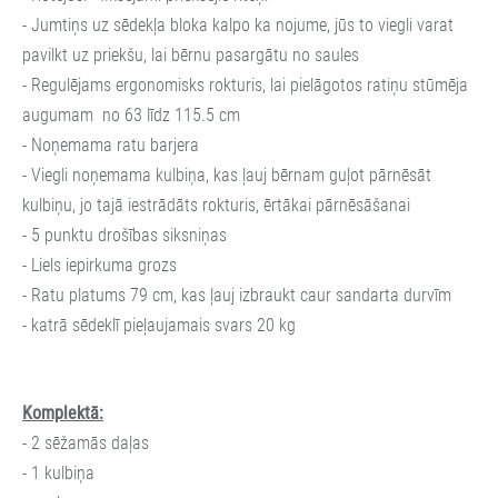
- Jumtiņs uz sēdekļa bloka kalpo ka nojume, jūs to viegli varat
pavilkt uz priekšu, lai bērnu pasargātu no saules
- Regulējams ergonomisks rokturis, lai pielāgotos ratiņu stūmēja
augumam no 63 līdz 115.5 cm
- Noņemama ratu barjera
- Viegli noņemama kulbiņa, kas ļauj bērnam guļot pārnēsāt
kulbiņu, jo tajā iestrādāts rokturis, ērtākai pārnēsāšanai
- 5 punktu drošības siksniņas
- Liels iepirkuma grozs
- Ratu platums 79 cm, kas ļauj izbraukt caur sandarta durvīm
- katrā sēdeklī pieļaujamais svars 20 kg
Komplektā:
- 2 sēžamās daļas
- 1 kulbiņa