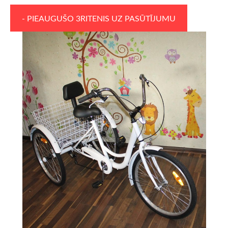
- PIEAUGUŠO 3RITENIS UZ PASŪTĪJUMU