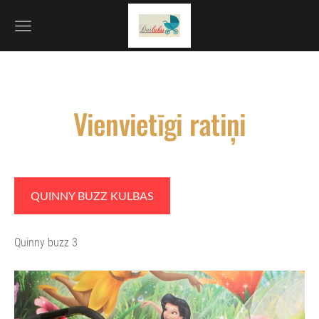
Vienvietīgi ratiņi
QUINNY BUZZ KULBAS
Q
uinny buzz 3