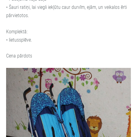
• Šauri ratiņi, lai viegli iekļūtu caur durvīm, ejām, un veikalos ērti
pārvietotos.
Komplektā:
• lietussplēve.
Cena pārdots