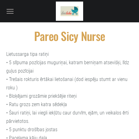
Pareo Sicy Nurse
Lietussarga tipa ratiņi
• 5 slīpuma pozīcijas muguriņai, katram berniņam atsevišķi, līdz
guļus pozīcijai
• Trešais rokturis ērtākai lietošanai (dod iespēju stumt ar vienu
roku )
• Bloķējami grozāmie priekšējie riteņi
• Ratu grozs zem katra sēdekļa
• Šauri ratiņi, lai viegli iekļūtu caur durvīm, ejām, un veikalos ērti
pārvietotos.
• 5 punktu drošības jostas
• Paceļama kāju daļa