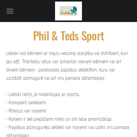
Phil & Teds Sport
Lieliski rati bērniem ar mazu vecuma starpību vai dvīnīšiem, kuri
jau sēž. Trīsriteņu ratus var izmantot vienam bērniem vai arī
diviem bērniem - pateicoties papildus sēdeklītim, kuru var
uzstādīt aizmugurē vai arī virs pamata sēžamdaļas.
- Lieliski ratiņi, ja nodarbojas ar sportu.
- Kompakti saliekami
- Riteņus var noņemt
- Ratiem ir lieli piepūšami riteņi un ļoti laba amortizācija.
- Papildus aizmugurējo sēdekli var noņemt vai uzlikt virs pamata
sēžamdaļas