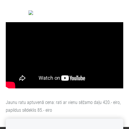
Jaunu ratu aptuvenā cena: rati ar vienu sēžamo daļu 420.- eiro,
papildus sēdeklis 85.- eiro