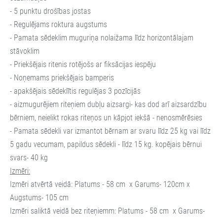
- 5 punktu drošības jostas
- Regulējams roktura augstums
- Pamata sēdeklim muguriņa nolaižama līdz horizontālajam
stāvoklim
- Priekšējais ritenis rotējošs ar fiksācijas iespēju
- Noņemams priekšējais bamperis
- apakšējais sēdeklītis regulējas 3 pozīcijās
- aizmugurējiem riteņiem dubļu aizsargi- kas dod arī aizsardzību
bērniem, neielikt rokas riteņos un kāpjot iekšā - nenosmērēsies
- Pamata sēdekli var izmantot bērnam ar svaru līdz 25 kg vai līdz
5 gadu vecumam, papildus sēdekli - līdz 15 kg. kopējais bērnui
svars- 40 kg
Izmēri:
Izmēri atvērtā veidā: Platums - 58 cm x Garums- 120cm x
Augstums- 105 cm
Izmēri saliktā veidā bez riteņiemm: Platums - 58 cm x Garums-