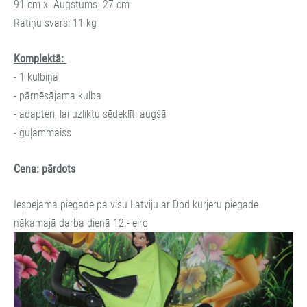
91 cm x Augstums- 27 cm
Ratiņu svars: 11 kg
Komplektā:
- 1 kulbiņa
- pārnēsājama kulba
- adapteri, lai uzliktu sēdeklīti augšā
- guļammaiss
Cena: pārdots
Iespējama piegāde pa visu Latviju ar Dpd kurjeru piegāde
nākamajā darba dienā 12.- eiro