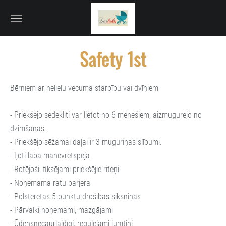
Safety 1st
Bērniem ar nelielu vecuma starpību vai dvīņiem
- Priekšējo sēdeklīti var lietot no 6 mēnešiem, aizmugurējo no
dzimšanas.
- Priekšējo sēžamai daļai ir 3 muguriņas slīpumi.
- Ļoti laba manevrētspēja
- Rotējoši, fiksējami priekšējie riteņi
- Noņemama ratu barjera
- Polsterētas 5 punktu drošības siksniņas
- Pārvalki noņemami, mazgājami
- Ūdensnecaurlaidīgi, regulējami jumtiņi