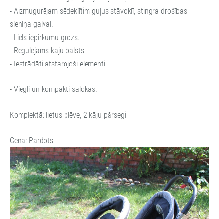
- Aizmugurējam sēdeklītim guļus stāvoklī, stingra drošības
sieniņa galvai.
- Liels iepirkumu grozs.
- Regulējams kāju balsts
- Iestrādāti atstarojoši elementi.
- Viegli un kompakti salokas.
Komplektā: lietus plēve, 2 kāju pārsegi
Cena: Pārdots