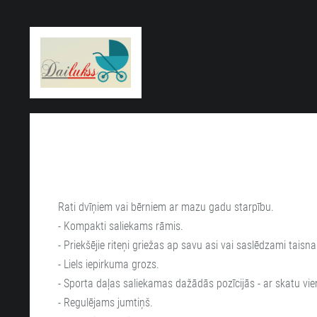
Rati dvīņiem vai bērniem ar mazu gadu starpību.
- Kompakti saliekams rāmis.
- Priekšējie riteņi griežas ap savu asi vai saslēdzami taisn
- Liels iepirkuma grozs.
- Sporta daļas saliekamas dažādās pozīcijās - ar skatu vie
- Regulējams jumtiņš.