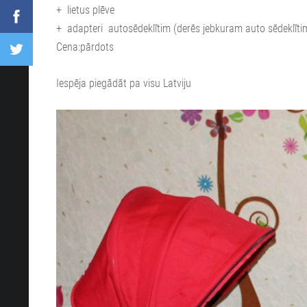
+ lietus plēve
+ adapteri autosēdeklītim
(derēs jebkuram auto sēdeklīti
Cena:pārdots
Iespēja piegādāt pa visu Latviju