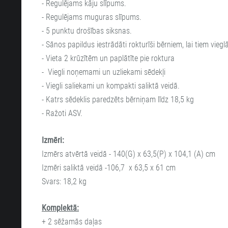
- Regulējams kāju slīpums.
- Regulējams muguras slīpums.
- 5 punktu drošības siksnas.
- Sānos papildus iestrādāti rokturīši bērniem, lai tiem vieglā
- Vieta 2 krūzītēm un paplātīte pie roktura
- Viegli noņemami un uzliekami sēdekļi
- Viegli saliekami un kompakti saliktā veidā.
- Katrs sēdeklis paredzēts bērniņam līdz 18,5 kg
- Ražoti ASV.
Izmēri:
Izmērs atvērtā veidā - 140(G) x 63,5(P) x 104,1 (A) cm
Izmēri saliktā veidā -106,7 x 63,5 x 61 cm
Svars: 18,2 kg
Komplektā:
+ 2 sēžamās daļas