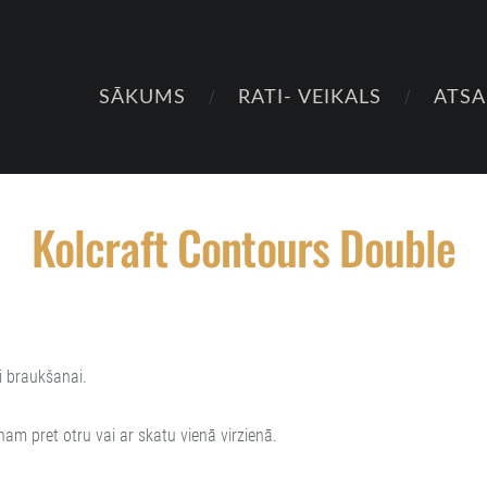
SĀKUMS
RATI- VEIKALS
ATS
Kolcraft Contours Double
ai braukšanai.
nam pret otru vai ar skatu vienā virzienā.