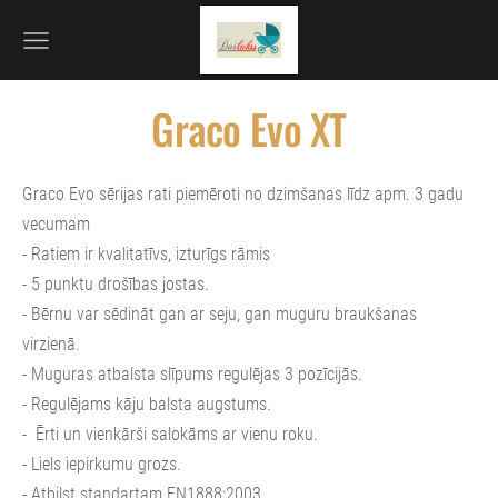
Graco Evo XT
Graco Evo sērijas rati piemēroti no dzimšanas līdz apm. 3 gadu
vecumam
- Ratiem ir kvalitatīvs, izturīgs rāmis
- 5 punktu drošības jostas.
- Bērnu var sēdināt gan ar seju, gan muguru braukšanas
virzienā.
- Muguras atbalsta slīpums regulējas 3 pozīcijās.
- Regulējams kāju balsta augstums.
- Ērti un vienkārši salokāms ar vienu roku.
- Liels iepirkumu grozs.
- Atbilst standartam EN1888:2003