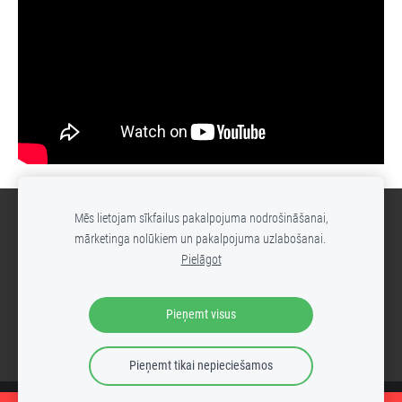
Mēs lietojam sīkfailus pakalpojuma nodrošināšanai,
Sīkdatnes
mārketinga nolūkiem un pakalpojuma uzlabošanai.
Pielāgot
- rezervētiVeidots ar
Mozello
- ērtāko interneta veikalu izstrādes
rīku.
Pieņemt visus
Pieņemt tikai nepieciešamos