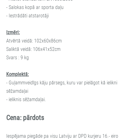
- Salokas kopā ar sporta daļu
- Iestrādāti atstarotāji
Izmēri:
Atvērtā veidā: 102x60x86cm
Saliktā veidā: 106x41x52cm
Svars : 9 kg
Komplektā:
- Guļammveidīgs kāju pārsegs, kuru var pielāgot kā ielikni
sēžamdaļai
- ieliknis sēžamdaļai.
Cena: pārdots
Iespējama piegāde pa visu Latviju ar DPD kurjeru 16.- eiro