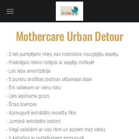
Mothercare Urban Detour
- 3 lieli pumpējami riteņi, kas nodrošina visurgājēju iespēju
- Priekšējais ritenis rotējoši ar iespēju nofiksēt
- Ļoti laba amortizācija
- 5 punktu drošības jostiņas sēžamajai daļai
- Ērti saliekami ar vienu roku
- Liels iepirkuma grozs
- Ērtas bremzes
- Aizmugurē iestrādāts moskīta tīkls
- Jumtiņā iestrādāts lodziņš
- Viegli salokāmi ar visu rāmi un aizņem maz vietas
- Ir kabatiņa ar nodalījumiem aizmugurē