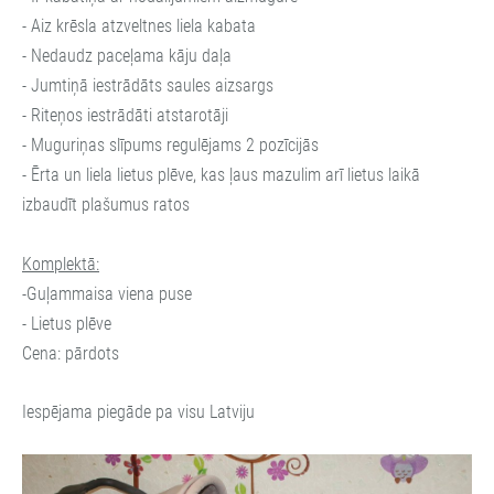
- Aiz krēsla atzveltnes liela kabata
- Nedaudz paceļama kāju daļa
- Jumtiņā iestrādāts saules aizsargs
- Riteņos iestrādāti atstarotāji
- Muguriņas slīpums regulējams 2 pozīcijās
- Ērta un liela lietus plēve, kas ļaus mazulim arī lietus laikā
izbaudīt plašumus ratos
Komplektā:
-Guļammaisa viena puse
- Lietus plēve
Cena: pārdots
Iespējama piegāde pa visu Latviju